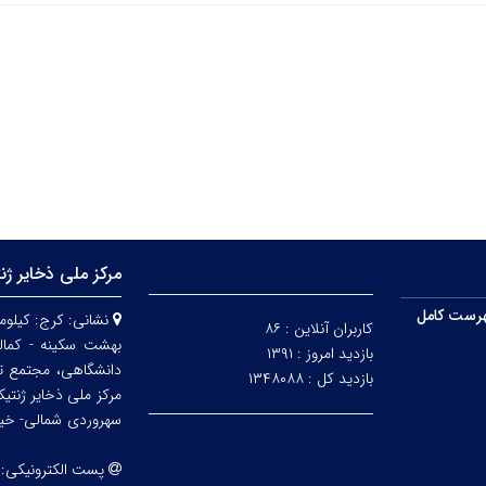
مرکز ملی ذخایر ژن
رست کامل
نشانی:
کاربران آنلاین :
۸۶
بهشت سکینه - کمالش
بازدید امروز :
۱۳۹۱
دانشگاهی، مجتمع ت
بازدید کل :
۱۳۴۸۰۸۸
مرکز ملی ذخایر ژنتی
سهروردی شمالی- خیابا
پست الکترونیکی: