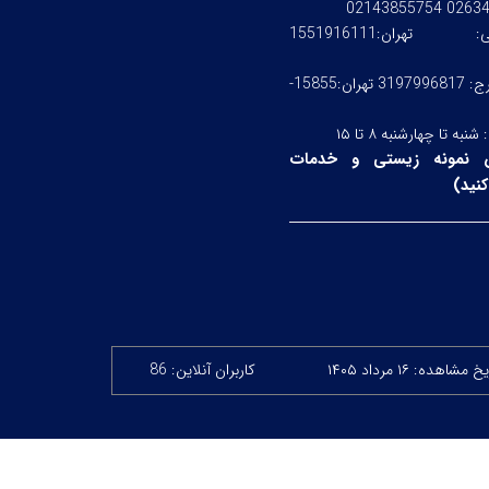
0263476245
ستی:
تهران:1551916111
کرج: 3197996817 تهران:15855-
:
شنبه تا چهارشنبه ۸ تا ۱۵
 نمونه زیستی و خدمات
نید
)
خ مشاهده: ۱۶ مرداد ۱۴۰۵
کاربران آنلاین: 86