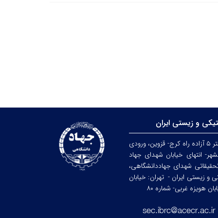
تیکی و زیستی ایران
کرج: کیلومتر ۵ آزاده راه کرج- قزوین، ورودی
هر- انتهای خیابان شهدای جهاد
حقیقاتی شهدای جهاددانشگاهی،
کی و زیستی ایران -
تهران: خیابان
ن هویزه غربی- شماره ۸۰