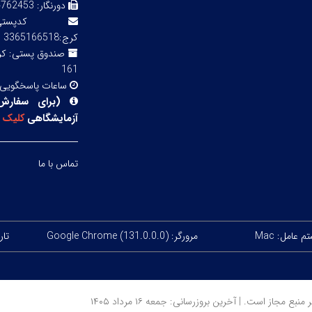
دورنگار:
3 02143855754
کدپ
کرج:3365166518
صندوق پستی:
161
ساعات پاسخگویی
(
برای سفارش
آزمایشگاهی
کلیک
ک
تماس با ما
 عامل: Mac
مرورگر: Google Chrome (131.0.0.0)
تاری
ز است. | آخرین بروزرسانی: جمعه ۱۶ مرداد ۱۴۰۵