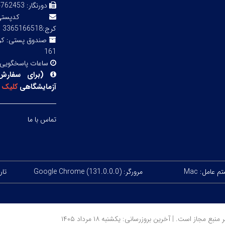
دورنگار:
3 02143855754
کدپ
کرج:3365166518
صندوق پستی:
161
ساعات پاسخگویی
(
برای سفارش
آزمایشگاهی
کلیک
ک
تماس با ما
 عامل: Mac
مرورگر: Google Chrome (131.0.0.0)
تاریخ
ز است. | آخرین بروزرسانی: یکشنبه ۱۸ مرداد ۱۴۰۵