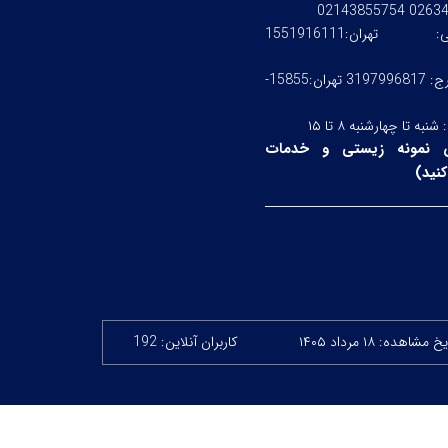
0263476245
ستی:
تهران:1551916111
کرج: 3197996817 تهران:15855-
:
شنبه تا چهارشنبه ۸ تا ۱۵
 نمونه زیستی و خدمات
نید
)
 مشاهده: ۱۸ مرداد ۱۴۰۵
کاربران آنلاین: 192