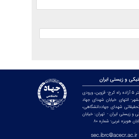
تیکی و زیستی ایران
کرج: کیلومتر ۵ آزاده راه کرج- قزوین، ورودی
هر- انتهای خیابان شهدای جهاد
حقیقاتی شهدای جهاددانشگاهی،
کی و زیستی ایران -
تهران: خیابان
ن هویزه غربی- شماره ۸۰