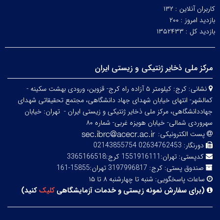
کاربران آنلاین :
۱۳۲
بازدید امروز :
۲۰۰
بازدید کل :
۱۳۵۲۴۳۳
مرکز ملی ذخایر ژنتیکی و زیستی ایران
نشانی:
کرج: کیلومتر ۵ آزاده راه کرج- قزوین، ورودی بهشت سکینه -
کمالشهر- انتهای خیابان شهدای جهاد دانشگاهی، مجتمع تحقیقاتی شهدای
جهاددانشگاهی، مرکز ملی ذخایر ژنتیکی و زیستی ایران -
تهران: خیابان
سهروردی شمالی- خیابان هویزه غربی- شماره ۸۰
پست الکترونیکی:
دورنگار:
02634762453 02143855754
کدپستی:
تهران:1551916111 کرج:3365166518
صندوق پستی:
کرج: 3197996817 تهران:15855-161
ساعات پاسخگویی:
شنبه تا چهارشنبه ۸ تا ۱۵
(
برای سفارش نمونه زیستی و خدمات آزمایشگاهی
کلیک
کنید
)