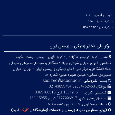
کاربران آنلاین :
۱۹۷
بازدید امروز :
۱۴۵۰
بازدید کل :
۱۳۵۶۸۹۶
مرکز ملی ذخایر ژنتیکی و زیستی ایران
نشانی:
کرج: کیلومتر ۵ آزاده راه کرج- قزوین، ورودی بهشت سکینه -
کمالشهر- انتهای خیابان شهدای جهاد دانشگاهی، مجتمع تحقیقاتی شهدای
جهاددانشگاهی، مرکز ملی ذخایر ژنتیکی و زیستی ایران -
تهران: خیابان
سهروردی شمالی- خیابان هویزه غربی- شماره ۸۰
پست الکترونیکی:
دورنگار:
02634762453 02143855754
کدپستی:
تهران:1551916111 کرج:3365166518
صندوق پستی:
کرج: 3197996817 تهران:15855-161
ساعات پاسخگویی:
شنبه تا چهارشنبه ۸ تا ۱۵
(
برای سفارش نمونه زیستی و خدمات آزمایشگاهی
کلیک
کنید
)