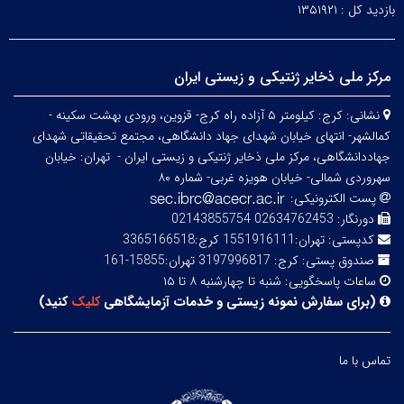
بازدید کل :
۱۳۵۱۹۲۱
مرکز ملی ذخایر ژنتیکی و زیستی ایران
نشانی:
کرج: کیلومتر ۵ آزاده راه کرج- قزوین، ورودی بهشت سکینه -
کمالشهر- انتهای خیابان شهدای جهاد دانشگاهی، مجتمع تحقیقاتی شهدای
جهاددانشگاهی، مرکز ملی ذخایر ژنتیکی و زیستی ایران -
تهران: خیابان
سهروردی شمالی- خیابان هویزه غربی- شماره ۸۰
پست الکترونیکی:
دورنگار:
02634762453 02143855754
کدپستی:
تهران:1551916111 کرج:3365166518
صندوق پستی:
کرج: 3197996817 تهران:15855-161
ساعات پاسخگویی:
شنبه تا چهارشنبه ۸ تا ۱۵
(
برای سفارش نمونه زیستی و خدمات آزمایشگاهی
کلیک
کنید
)
تماس با ما