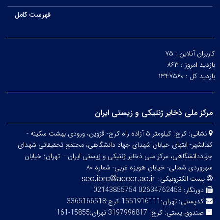
فهرست کامل
کاربران آنلاین :
۷۵
بازدید امروز :
۸۶۳
بازدید کل :
۱۳۴۷۵۶۰
مرکز ملی ذخایر ژنتیکی و زیستی ایران
نشانی:
کرج: کیلومتر ۵ آزاده راه کرج- قزوین، ورودی بهشت سکینه -
کمالشهر- انتهای خیابان شهدای جهاد دانشگاهی، مجتمع تحقیقاتی شهدای
جهاددانشگاهی، مرکز ملی ذخایر ژنتیکی و زیستی ایران -
تهران: خیابان
سهروردی شمالی- خیابان هویزه غربی- شماره ۸۰
پست الکترونیکی:
دورنگار:
02634762453 02143855754
کدپستی:
تهران:1551916111 کرج:3365166518
صندوق پستی:
کرج: 3197996817 تهران:15855-161