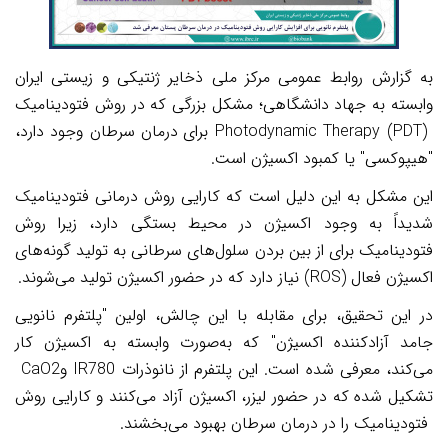
به گزارش روابط عمومی مرکز ملی ذخایر ژنتیکی و زیستی ایران
وابسته به جهاد دانشگاهی؛ مشکل بزرگی که در روش فتودینامیک
Photodynamic Therapy (PDT)
برای درمان سرطان وجود دارد،
"هیپوکسی" یا کمبود اکسیژن است.
این مشکل به این دلیل است که کارایی
روش درمانی فتودینامیک
شدیداً به وجود اکسیژن در محیط بستگی دارد، زیرا روش
فتودینامیک
برای از بین بردن سلول‌های سرطانی به تولید گونه‌های
اکسیژن فعال (
ROS
) نیاز دارد که در حضور اکسیژن تولید می‌شوند.
در این تحقیق، برای مقابله با این چالش، اولین "پلتفرم نانویی
جامد آزادکننده اکسیژن" که به‌صورت وابسته به اکسیژن کار
می‌کند، معرفی شده است. این پلتفرم از نانوذرات
IR780
و
CaO2
تشکیل شده که در حضور لیزر، اکسیژن آزاد می‌کنند و کارایی روش
فتودینامیک را در درمان سرطان بهبود می‌بخشند
.