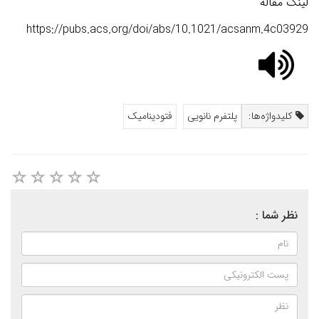
لینک مقاله
https://pubs.acs.org/doi/abs/10.1021/acsanm.4c03929
کلیدواژه‌ها:
پلتفرم نانویی
فتودینامیک
نظر شما :