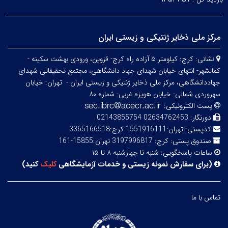
مرکز ملی ذخایر ژنتیکی و زیستی ایران
نشانی:
کرج: کیلومتر ۵ آزاده راه کرج- قزوین، ورودی بهشت سکینه -
کمالشهر- انتهای خیابان شهدای جهاد دانشگاهی، مجتمع تحقیقاتی شهدای
جهاددانشگاهی، مرکز ملی ذخایر ژنتیکی و زیستی ایران -
تهران: خیابان
سهروردی شمالی- خیابان هویزه غربی- شماره ۸۰
پست الکترونیکی:
دورنگار:
02634762453 02143855754
کدپستی:
تهران:1551916111 کرج:3365166518
صندوق پستی:
کرج: 3197996817 تهران:15855-161
ساعات پاسخگویی:
شنبه تا چهارشنبه ۸ تا ۱۵
(
برای سفارش نمونه زیستی و خدمات آزمایشگاهی
کلیک
کنید
)
تماس با ما