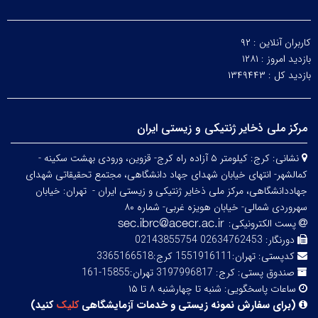
کاربران آنلاین :
۹۲
بازدید امروز :
۱۲۸۱
بازدید کل :
۱۳۴۹۴۴۳
مرکز ملی ذخایر ژنتیکی و زیستی ایران
نشانی:
کرج: کیلومتر ۵ آزاده راه کرج- قزوین، ورودی بهشت سکینه -
کمالشهر- انتهای خیابان شهدای جهاد دانشگاهی، مجتمع تحقیقاتی شهدای
جهاددانشگاهی، مرکز ملی ذخایر ژنتیکی و زیستی ایران -
تهران: خیابان
سهروردی شمالی- خیابان هویزه غربی- شماره ۸۰
پست الکترونیکی:
دورنگار:
02634762453 02143855754
کدپستی:
تهران:1551916111 کرج:3365166518
صندوق پستی:
کرج: 3197996817 تهران:15855-161
ساعات پاسخگویی:
شنبه تا چهارشنبه ۸ تا ۱۵
(
برای سفارش نمونه زیستی و خدمات آزمایشگاهی
کلیک
کنید
)