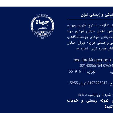
تیکی و زیستی ایران
کرج: کیلومتر ۵ آزاده راه کرج- قزوین، ورودی
هر- انتهای خیابان شهدای جهاد
حقیقاتی شهدای جهاددانشگاهی،
کی و زیستی ایران -
تهران: خیابان
ن هویزه غربی- شماره ۸۰
0263476245
ستی:
تهران:1551916111
کرج: 3197996817 تهران:15855-
:
شنبه تا چهارشنبه ۸ تا ۱۵
 نمونه زیستی و خدمات
نید
)