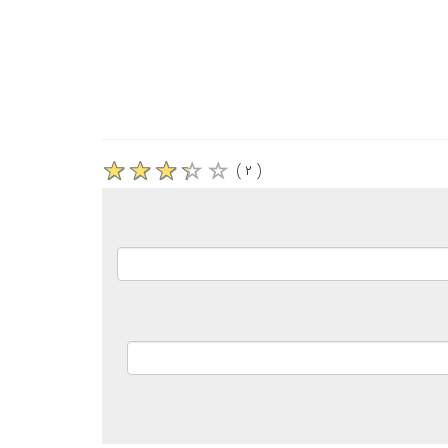
( ۲ )