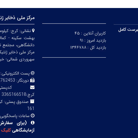
مرکز ملی ذخایر ژن
رست کامل
نشانی:
کاربران آنلاین :
۴۵
بهشت سکینه - کمالش
بازدید امروز :
۹۱
دانشگاهی، مجتمع ت
بازدید کل :
۱۳۴۶۷۸۸
مرکز ملی ذخایر ژنتی
سهروردی شمالی- خیابا
پست الکترونیکی:
دورنگار:
3 02143855754
کدپ
کرج:3365166518
صندوق پستی:
161
ساعات پاسخگویی
(
برای سفارش
آزمایشگاهی
کلیک
ک