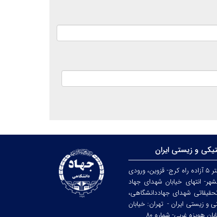
تیکی و زیستی ایران
کرج: کیلومتر ۵ آزاده راه کرج- قزوین، ورودی
هر- انتهای خیابان شهدای جهاد
حقیقاتی شهدای جهاددانشگاهی،
کی و زیستی ایران -
تهران: خیابان
ن هویزه غربی- شماره ۸۰