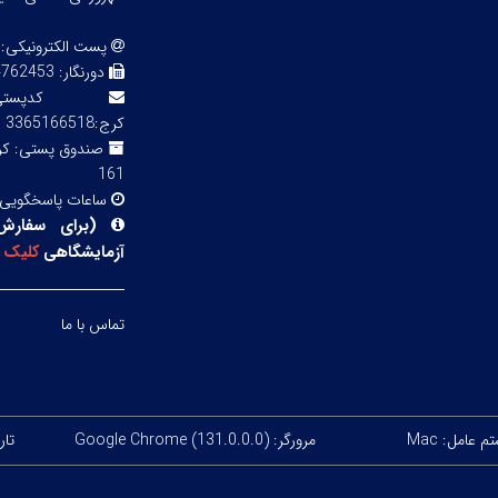
پست الکترونیکی:
دورنگار:
3 02143855754
کدپ
کرج:3365166518
صندوق پستی:
161
ساعات پاسخگویی
(
برای سفارش
آزمایشگاهی
کلیک
ک
تماس با ما
 عامل: Mac
مرورگر: Google Chrome (131.0.0.0)
تاریخ