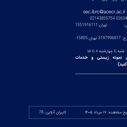
0263476245
ستی:
تهران:1551916111
کرج: 3197996817 تهران:15855-
:
شنبه تا چهارشنبه ۸ تا ۱۵
 نمونه زیستی و خدمات
نید
)
 مشاهده: ۱۷ مرداد ۱۴۰۵
کاربران آنلاین: 78