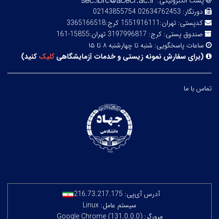
پست الکترونیکی:
دورنگار:
02634762453 02143855754
کدپستی:
تهران:1551916111 کرج:3365166518
صندوق پستی:
کرج: 3197996817 تهران:15855-161
ساعات پاسخگویی:
شنبه تا چهارشنبه ۸ تا ۱۵
(
برای سفارش نمونه زیستی و خدمات آزمایشگاهی
کلیک
کنید
)
تماس با ما
آدرس آی‌پی:
216.73.217.175
سیستم عامل: Linux
مرورگر: Google Chrome (131.0.0.0)