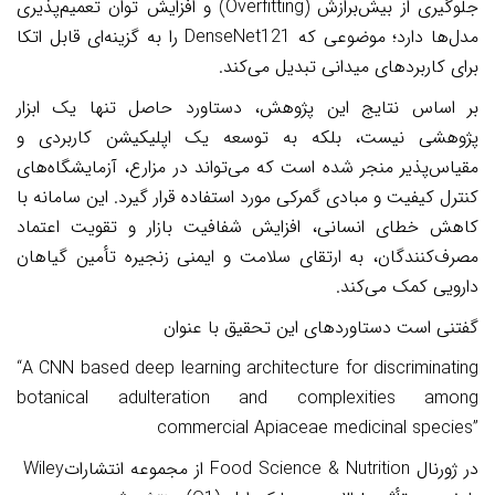
جلوگیری از بیش‌برازش
(Overfitting)
و افزایش توان تعمیم‌پذیری
مدل‌ها دارد؛ موضوعی که
DenseNet121
را به گزینه‌ای قابل اتکا
برای کاربردهای میدانی تبدیل می‌کند
.
بر اساس نتایج این پژوهش، دستاورد حاصل تنها یک ابزار
پژوهشی نیست، بلکه به توسعه یک اپلیکیشن کاربردی و
مقیاس‌پذیر منجر شده است که می‌تواند در مزارع، آزمایشگاه‌های
کنترل کیفیت و مبادی گمرکی مورد استفاده قرار گیرد. این سامانه با
کاهش خطای انسانی، افزایش شفافیت بازار و تقویت اعتماد
مصرف‌کنندگان، به ارتقای سلامت و ایمنی زنجیره تأمین گیاهان
دارویی کمک می‌کند
.
گفتنی است دستاوردهای این تحقیق با عنوان
“A CNN based deep learning architecture for discriminating
botanical adulteration and complexities among
commercial Apiaceae medicinal species”
در ژورنال
Food Science & Nutrition
از مجموعه انتشارات
Wiley