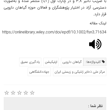
با ضریب تأثیر ۳.۸ و در چارک اول
(Q1)
منتشر شده و به‌صورت
دسترسی آزاد در اختیار پژوهشگران و فعالان حوزه گیاهان دارویی
قرار دارد
.
لینک مقاله
https://onlinelibrary.wiley.com/doi/epdf/10.1002/fsn3.71634
کلیدواژه‌ها:
گیاهان دارویی
اپلیکیشن
یادگیری عمیق
مرکز ملی ذخایر ژنتیکی و زیستی ایران
جهاددانشگاهی
نظر شما :