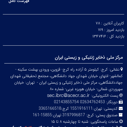
فهرست کامل
کاربران آنلاین :
۷۸
بازدید امروز :
۷۱۹
بازدید کل :
۱۳۴۷۴۱۶
مرکز ملی ذخایر ژنتیکی و زیستی ایران
نشانی:
کرج: کیلومتر ۵ آزاده راه کرج- قزوین، ورودی بهشت سکینه -
کمالشهر- انتهای خیابان شهدای جهاد دانشگاهی، مجتمع تحقیقاتی شهدای
جهاددانشگاهی، مرکز ملی ذخایر ژنتیکی و زیستی ایران -
تهران: خیابان
سهروردی شمالی- خیابان هویزه غربی- شماره ۸۰
پست الکترونیکی:
دورنگار:
02634762453 02143855754
کدپستی:
تهران:1551916111 کرج:3365166518
صندوق پستی:
کرج: 3197996817 تهران:15855-161
ساعات پاسخگویی:
شنبه تا چهارشنبه ۸ تا ۱۵