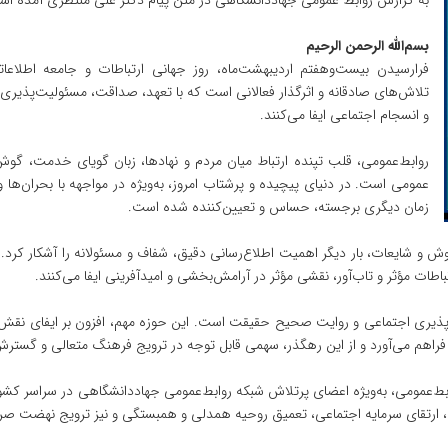
به گزارش روابط عمومی جهاددانشگاهی در متن پیام دکتر علی منتظری آمده اس
بسم‌الله الرحمن الرحیم
فرارسیدن بیست‌وهفتم اردیبهشت‌ماه، روز جهانی ارتباطات و جامعه اطلاع
تلاش‌های صادقانه و اثرگذار فعالانی است که با تعهد، صداقت، مسئولیت‌پذیری 
و انسجام اجتماعی ایفا می‌کنند.
روابط‌عمومی، قلب تپنده ارتباط میان مردم و نهادها، زبان گویای خدمت، گوش
عمومی است. در دنیای پیچیده و پرشتاب امروز، به‌ویژه در مواجهه با بحران‌ها
زمان دیگری برجسته، حساس و تعیین‌کننده شده است.
 شایعات، بار دیگر اهمیت اطلاع‌رسانی دقیق، شفاف و مسئولانه را آشکار کرد. در
اطات مؤثر و تاب‌آور، نقشی مؤثر در آرامش‌بخشی و امیدآفرینی ایفا می‌کنند.
یری اجتماعی و روایت صحیح حقیقت است. این حوزه مهم، افزون بر ایفای نقش اطل
 فراهم می‌آورد و از این رهگذر، سهمی قابل توجه در ترویج فرهنگ متعالی و گستر
بط‌عمومی، به‌ویژه اعضای پرتلاش شبکه روابط‌عمومی جهاددانشگاهی در سراسر کشور
، ارتقای سرمایه اجتماعی، تعمیق روحیه همدلی و همبستگی و نیز ترویج نهضت صرف