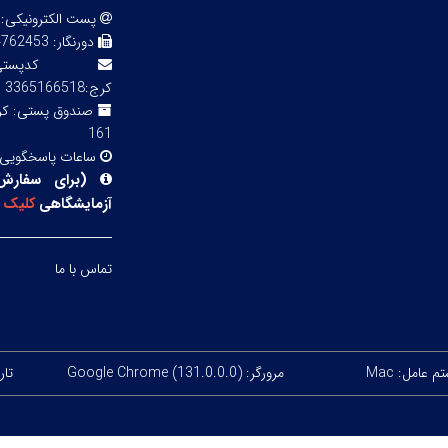
پست الکترونیکی:
دورنگار:
3 02143855754
کدپ
کرج:3365166518
صندوق پستی:
161
ساعات پاسخگویی
(
برای سفارش
آزمایشگاهی
کلیک
ک
تماس با ما
 عامل: Mac
مرورگر: Google Chrome (131.0.0.0)
تاریخ