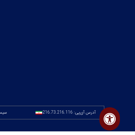
آدرس آی‌پی:
216.73.216.116
سیستم