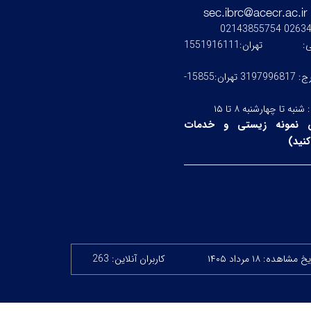
0263476245
ستی:
تهران:1551916111
کرج: 3197996817 تهران:15855-
:
شنبه تا چهارشنبه ۸ تا ۱۵
 نمونه زیستی و خدمات
نید
)
 مشاهده: ۱۸ مرداد ۱۴۰۵
کاربران آنلاین: 263