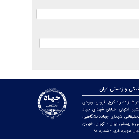
تیکی و زیستی ایران
کرج: کیلومتر ۵ آزاده راه کرج- قزوین، ورودی
هر- انتهای خیابان شهدای جهاد
حقیقاتی شهدای جهاددانشگاهی،
کی و زیستی ایران -
تهران: خیابان
ن هویزه غربی- شماره ۸۰