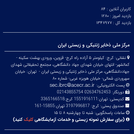
کاربران آنلاین :
۸۴
بازدید امروز :
۱۲۸۰
بازدید کل :
۱۳۴۷۹۷۷
مرکز ملی ذخایر ژنتیکی و زیستی ایران
نشانی:
کرج: کیلومتر ۵ آزاده راه کرج- قزوین، ورودی بهشت سکینه -
کمالشهر- انتهای خیابان شهدای جهاد دانشگاهی، مجتمع تحقیقاتی شهدای
جهاددانشگاهی، مرکز ملی ذخایر ژنتیکی و زیستی ایران -
تهران: خیابان
سهروردی شمالی- خیابان هویزه غربی- شماره ۸۰
پست الکترونیکی:
دورنگار:
02634762453 02143855754
کدپستی:
تهران:1551916111 کرج:3365166518
صندوق پستی:
کرج: 3197996817 تهران:15855-161
ساعات پاسخگویی:
شنبه تا چهارشنبه ۸ تا ۱۵
(
برای سفارش نمونه زیستی و خدمات آزمایشگاهی
کلیک
کنید
)