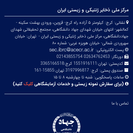
مرکز ملی ذخایر ژنتیکی و زیستی ایران
نشانی:
کرج: کیلومتر ۵ آزاده راه کرج- قزوین، ورودی بهشت سکینه -
کمالشهر- انتهای خیابان شهدای جهاد دانشگاهی، مجتمع تحقیقاتی شهدای
جهاددانشگاهی، مرکز ملی ذخایر ژنتیکی و زیستی ایران -
تهران: خیابان
سهروردی شمالی- خیابان هویزه غربی- شماره ۸۰
پست الکترونیکی:
دورنگار:
02634762453 02143855754
کدپستی:
تهران:1551916111 کرج:3365166518
صندوق پستی:
کرج: 3197996817 تهران:15855-161
ساعات پاسخگویی:
شنبه تا چهارشنبه ۸ تا ۱۵
(
برای سفارش نمونه زیستی و خدمات آزمایشگاهی
کلیک
کنید
)
تماس با ما