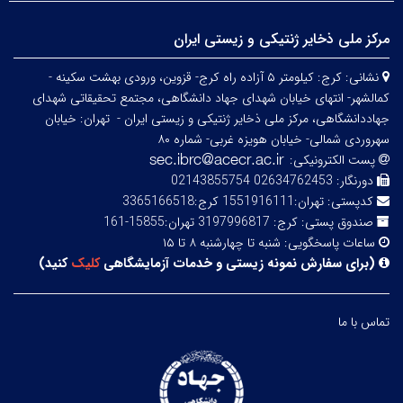
مرکز ملی ذخایر ژنتیکی و زیستی ایران
نشانی:
کرج: کیلومتر ۵ آزاده راه کرج- قزوین، ورودی بهشت سکینه -
کمالشهر- انتهای خیابان شهدای جهاد دانشگاهی، مجتمع تحقیقاتی شهدای
جهاددانشگاهی، مرکز ملی ذخایر ژنتیکی و زیستی ایران -
تهران: خیابان
سهروردی شمالی- خیابان هویزه غربی- شماره ۸۰
پست الکترونیکی:
دورنگار:
02634762453 02143855754
کدپستی:
تهران:1551916111 کرج:3365166518
صندوق پستی:
کرج: 3197996817 تهران:15855-161
ساعات پاسخگویی:
شنبه تا چهارشنبه ۸ تا ۱۵
(
برای سفارش نمونه زیستی و خدمات آزمایشگاهی
کلیک
کنید
)
تماس با ما