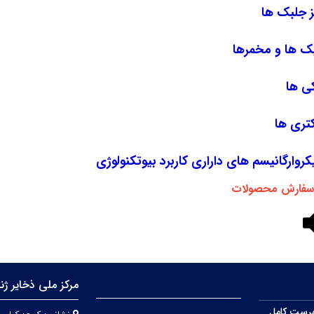
ز جلبک ها
ک ها و مخمرها
کی ها
کتری ها
کروارگانیسم های داراری کاربرد بیوتکنولوژی
 سفارش محصولات
مرکز ملی ذخایر ژن
رست کامل