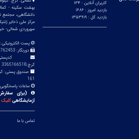
نشانی:
کاربران آنلاین :
۱۳۴
بهشت سکینه - کمالش
بازدید امروز :
۱۶۸۶
دانشگاهی، مجتمع ت
بازدید کل :
۱۳۵۳۹۱۹
مرکز ملی ذخایر ژنتی
سهروردی شمالی- خیابا
پست الکترونیکی:
دورنگار:
3 02143855754
کدپ
کرج:3365166518
صندوق پستی:
161
ساعات پاسخگویی
(
برای سفارش
آزمایشگاهی
کلیک
ک
تماس با ما