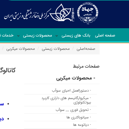
صفحه اصلی
بانک های زیستی
محصولات زیستی
خدمات 
صفحه‌اصلی
محصولات زیستی
محصولات میکربی
صفحات مرتبط
کاتالو
- محصولات میکربی
- دستورالعمل احیای سوآب
- میکروارگانیسم های داراری کاربرد
بیوتکنولوژی
سی
- تحویل فوری __ سوآب
- سیانوباکتری ها
دی
- دیاتومه ها