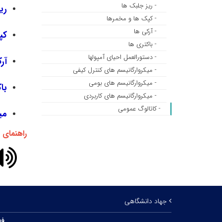
- ریز جلبک ها
ری
- کپک ها و مخمرها
- آرکی ها
کپ
- باکتری ها
- دستورالعمل احیای آمپولها
آر
- میکروارگانیسم های کنترل کیفی
- میکروارگانیسم های بومی
با
- میکروارگانیسم های کاربردی
- کاتالوگ عمومی
می
راهنمای
جهاد دانشگاهی
فه