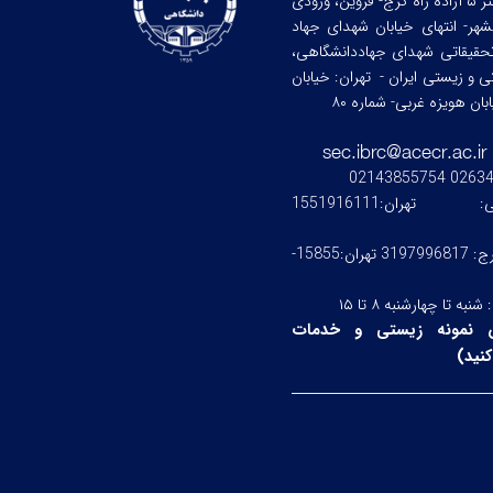
کرج: کیلومتر ۵ آزاده راه کرج- قزوین، ورودی
هر- انتهای خیابان شهدای جهاد
حقیقاتی شهدای جهاددانشگاهی،
کی و زیستی ایران -
تهران: خیابان
ن هویزه غربی- شماره ۸۰
0263476245
ستی:
تهران:1551916111
کرج: 3197996817 تهران:15855-
:
شنبه تا چهارشنبه ۸ تا ۱۵
 نمونه زیستی و خدمات
نید
)