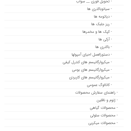
- تحویل فوری __ سوآب
- سیانوباکتری ها
- دیاتومه ها
- ریز جلبک ها
- کپک ها و مخمرها
- آرکی ها
- باکتری ها
- دستورالعمل احیای آمپولها
- میکروارگانیسم های کنترل کیفی
- میکروارگانیسم های بومی
- میکروارگانیسم های کاربردی
- کاتالوگ عمومی
- راهنمای سفارش محصولات
- ژنوم و ناقلین
- محصولات گیاهی
- محصولات سلولی
- محصولات میکربی