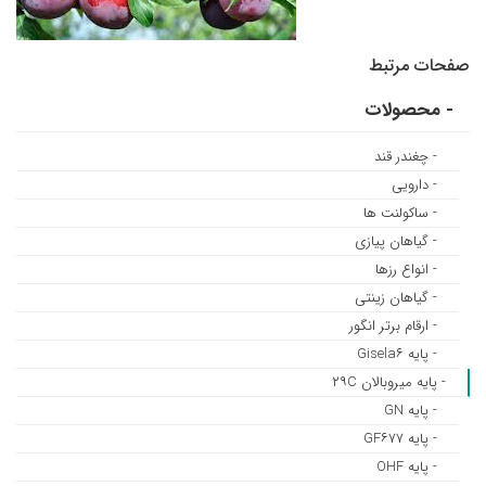
صفحات مرتبط
- محصولات
- چغندر قند
- دارویی
- ساکولنت ها
- گیاهان پیازی
- انواع رزها
- گیاهان زینتی
- ارقام برتر انگور
- پایه Gisela۶
- پایه میروبالان ۲۹C
- پایه GN
- پایه GF۶۷۷
- پایه OHF