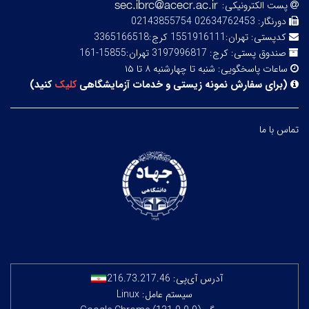
پست الکترونیکی:
دورنگار:
02634762453 02143855754
کدپستی:
تهران:1551916111 کرج:3365166518
صندوق پستی:
کرج: 3197996817 تهران:15855-161
ساعات پاسخگویی:
شنبه تا چهارشنبه ۸ تا ۱۵
(
برای سفارش نمونه زیستی و خدمات آزمایشگاهی
کلیک
کنید
)
تماس با ما
آدرس آی‌پی:
216.73.217.46
سیستم عامل: Linux