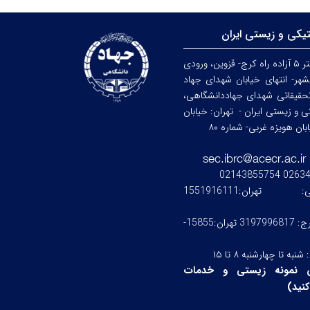
تیکی و زیستی ایران
کرج: کیلومتر ۵ آزاده راه کرج- قزوین، ورودی
هر- انتهای خیابان شهدای جهاد
حقیقاتی شهدای جهاددانشگاهی،
کی و زیستی ایران -
تهران: خیابان
ن هویزه غربی- شماره ۸۰
0263476245
ستی:
تهران:1551916111
کرج: 3197996817 تهران:15855-
:
شنبه تا چهارشنبه ۸ تا ۱۵
 نمونه زیستی و خدمات
نید
)