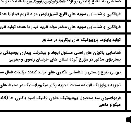
دستیابی به منابع ژنتیکی پربازده
هماتوکوکوس پلوویالیس
با قابلیت تولید آ
غربالگری و شناسایی سویه های قارچ آسپرژیلوس مولد آنزیم فیتاز با هد
غربالگری و شناسایی سویه های مخمر مولد آنزیم فیتاز با هدف تولید آنز
تولید پایلوت پروبیوتیک های پرکاربرد در صنایع
شناسایی پاتوژن های اصلی مسئول ایجاد و پیشرفت بیماری پوسیدگی بنه 
بیماریزای مذکور در مزارع آلوده استان های خراسان رضوی و جنوبی
بررسی تنوع زیستی و شناسایی باکتری های تولید کننده ترکیبات فعال 
تجزیه بیولوژیک آلاینده سخت تجزیه پذیر میکروپلاستیک در محیط های
فرمولاسیون سه محصول پروبیوتیک حاوی لاکتیک اسید باکتری ها (
LAB
میگو و ماهی