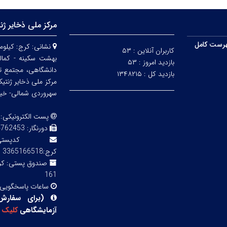
مرکز ملی ذخایر ژن
رست کامل
نشانی:
کاربران آنلاین :
۵۳
بهشت سکینه - کمالش
بازدید امروز :
۵۳
دانشگاهی، مجتمع ت
بازدید کل :
۱۳۴۸۲۱۵
مرکز ملی ذخایر ژنتی
سهروردی شمالی- خیابا
پست الکترونیکی:
دورنگار:
3 02143855754
کدپ
کرج:3365166518
صندوق پستی:
161
ساعات پاسخگویی
(
برای سفارش
آزمایشگاهی
کلیک
ک