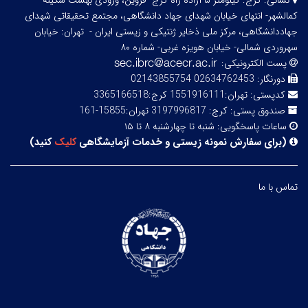
نشانی:
کرج: کیلومتر ۵ آزاده راه کرج- قزوین، ورودی بهشت سکینه -
کمالشهر- انتهای خیابان شهدای جهاد دانشگاهی، مجتمع تحقیقاتی شهدای
جهاددانشگاهی، مرکز ملی ذخایر ژنتیکی و زیستی ایران -
تهران: خیابان
سهروردی شمالی- خیابان هویزه غربی- شماره ۸۰
پست الکترونیکی:
دورنگار:
02634762453 02143855754
کدپستی:
تهران:1551916111 کرج:3365166518
صندوق پستی:
کرج: 3197996817 تهران:15855-161
ساعات پاسخگویی:
شنبه تا چهارشنبه ۸ تا ۱۵
(
برای سفارش نمونه زیستی و خدمات آزمایشگاهی
کلیک
کنید
)
تماس با ما