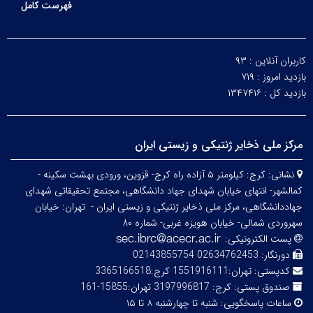
فهرست کامل
کاربران آنلاین :
۹۳
بازدید امروز :
۷۱۹
بازدید کل :
۱۳۴۷۴۱۶
مرکز ملی ذخایر ژنتیکی و زیستی ایران
نشانی:
کرج: کیلومتر ۵ آزاده راه کرج- قزوین، ورودی بهشت سکینه -
کمالشهر- انتهای خیابان شهدای جهاد دانشگاهی، مجتمع تحقیقاتی شهدای
جهاددانشگاهی، مرکز ملی ذخایر ژنتیکی و زیستی ایران -
تهران: خیابان
سهروردی شمالی- خیابان هویزه غربی- شماره ۸۰
پست الکترونیکی:
دورنگار:
02634762453 02143855754
کدپستی:
تهران:1551916111 کرج:3365166518
صندوق پستی:
کرج: 3197996817 تهران:15855-161
ساعات پاسخگویی:
شنبه تا چهارشنبه ۸ تا ۱۵