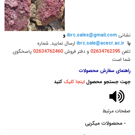
نشانی
ibrc.sales@gmail.com
و
یا
ibrc.sale@acecr.ac.ir
ارسال نمایید. شماره
تلفن
02634762395
و دفتر فروش
02634762460
پاسخگوی
شما است
راهنمای سفارش محصولات
جهت جستجو محصول
اینجا کلیک
کنید
صفحات مرتبط
- محصولات میکربی