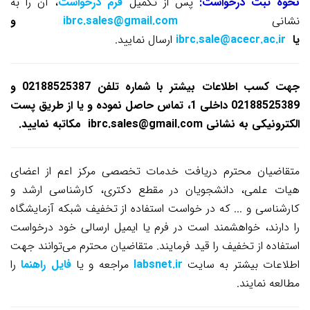
نحوه ثبت درخواست:
پس از تکمیل
فرم درخواست
، آن را به
نشانی
ibrc.sales@gmail.com
و
یا
ibrc.sale@acecr.ac.ir
ارسال نمایید.
جهت کسب اطلاعات بیشتر با شماره تلفن 02188525387 و
02188525389 داخلی 1، تماس حاصل نموده و یا از طریق پست
الکترونیکی به نشانی
ibrc.sales@gmail.com
مکاتبه نمایید.
متقاضیان محترم دریافت خدمات تخصصی مرکز اعم از اعضای
هیات علمی، دانشجویان در مقطع دکتری، کارشناسی ارشد و
کارشناسی و ... که در خواست استفاده از تخفیف شبکه آزمایشگاه
را دارند، خواهشمند است در فرم یا ایمیل ارسالی خود درخواست
استفاده از تخفیف را قید فرمایند.
متقاضیان محترم می‌توانند جهت
اطلاعات بیشتر به سایت
labsnet.ir
مراجعه و یا
فایل راهنما
را
مطالعه نمایند.