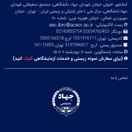
کمالشهر- انتهای خیابان شهدای جهاد دانشگاهی، مجتمع تحقیقاتی شهدای
جهاددانشگاهی، مرکز ملی ذخایر ژنتیکی و زیستی ایران -
تهران: خیابان
سهروردی شمالی- خیابان هویزه غربی- شماره ۸۰
پست الکترونیکی:
دورنگار:
02634762453 02143855754
کدپستی:
تهران:1551916111 کرج:3365166518
صندوق پستی:
کرج: 3197996817 تهران:15855-161
ساعات پاسخگویی:
شنبه تا چهارشنبه ۸ تا ۱۵
(
برای سفارش نمونه زیستی و خدمات آزمایشگاهی
کلیک
کنید
)
تماس با ما