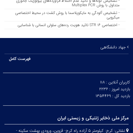
- تشخیص گونه‌ها و تائید عدم اختلاط فرآورده‌های بیولوژیک جانوری
متداول با روش Multiplex PCR
- تشخیص آلودگی به مایکوپلاسما با روش کشت در محیط اختصاصی
میکروبی
- اختصاصی STR ۱۶ تائید هویت رده‌های سلولی انسانی با شناسایی
جهاد دانشگاهی
فهرست کامل
کاربران آنلاین :
۱۱۸
بازدید امروز :
۲۲۳۶
بازدید کل :
۱۳۵۴۴۶۹
مرکز ملی ذخایر ژنتیکی و زیستی ایران
نشانی:
کرج: کیلومتر ۵ آزاده راه کرج- قزوین، ورودی بهشت سکینه -