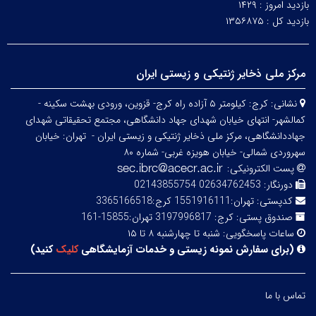
بازدید امروز :
۱۴۲۹
بازدید کل :
۱۳۵۶۸۷۵
مرکز ملی ذخایر ژنتیکی و زیستی ایران
نشانی:
کرج: کیلومتر ۵ آزاده راه کرج- قزوین، ورودی بهشت سکینه -
کمالشهر- انتهای خیابان شهدای جهاد دانشگاهی، مجتمع تحقیقاتی شهدای
جهاددانشگاهی، مرکز ملی ذخایر ژنتیکی و زیستی ایران -
تهران: خیابان
سهروردی شمالی- خیابان هویزه غربی- شماره ۸۰
پست الکترونیکی:
دورنگار:
02634762453 02143855754
کدپستی:
تهران:1551916111 کرج:3365166518
صندوق پستی:
کرج: 3197996817 تهران:15855-161
ساعات پاسخگویی:
شنبه تا چهارشنبه ۸ تا ۱۵
(
برای سفارش نمونه زیستی و خدمات آزمایشگاهی
کلیک
کنید
)
تماس با ما