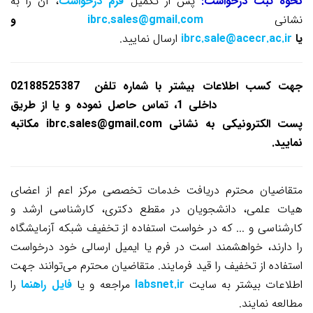
نحوه ثبت درخواست:
پس از تکمیل
فرم درخواست
، آن را به
نشانی
ibrc.sales@gmail.com
و
یا
ibrc.sale@acecr.ac.ir
ارسال نمایید.
جهت کسب اطلاعات بیشتر با شماره تلفن
02188525387
و
02188525389
داخلی 1،
تماس حاصل نموده و یا از طریق
پست الکترونیکی به
نشانی
ibrc.sales@gmail.com
مکاتبه
نمایید.
متقاضیان محترم دریافت خدمات تخصصی مرکز اعم از اعضای
هیات علمی، دانشجویان در مقطع دکتری، کارشناسی ارشد و
کارشناسی و ... که در خواست استفاده از تخفیف شبکه آزمایشگاه
را دارند، خواهشمند است در فرم یا ایمیل ارسالی خود درخواست
استفاده از تخفیف را قید فرمایند.
متقاضیان محترم می‌توانند جهت
اطلاعات بیشتر به سایت
labsnet.ir
مراجعه و یا
فایل راهنما
را
مطالعه نمایند.