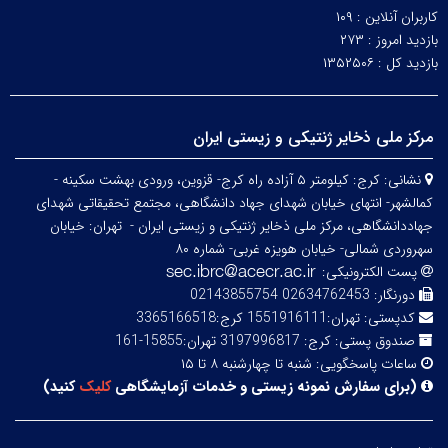
کاربران آنلاین :
۱۰۹
بازدید امروز :
۲۷۳
بازدید کل :
۱۳۵۲۵۰۶
مرکز ملی ذخایر ژنتیکی و زیستی ایران
نشانی:
کرج: کیلومتر ۵ آزاده راه کرج- قزوین، ورودی بهشت سکینه -
کمالشهر- انتهای خیابان شهدای جهاد دانشگاهی، مجتمع تحقیقاتی شهدای
جهاددانشگاهی، مرکز ملی ذخایر ژنتیکی و زیستی ایران -
تهران: خیابان
سهروردی شمالی- خیابان هویزه غربی- شماره ۸۰
پست الکترونیکی:
دورنگار:
02634762453 02143855754
کدپستی:
تهران:1551916111 کرج:3365166518
صندوق پستی:
کرج: 3197996817 تهران:15855-161
ساعات پاسخگویی:
شنبه تا چهارشنبه ۸ تا ۱۵
(
برای سفارش نمونه زیستی و خدمات آزمایشگاهی
کلیک
کنید
)