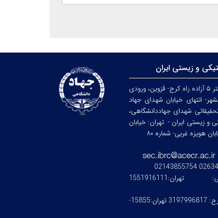
تیکی و زیستی ایران
کرج: کیلومتر ۵ آزاده راه کرج- قزوین، ورودی
هر- انتهای خیابان شهدای جهاد
حقیقاتی شهدای جهاددانشگاهی،
کی و زیستی ایران -
تهران: خیابان
ن هویزه غربی- شماره ۸۰
0263476245
ستی:
تهران:1551916111
کرج: 3197996817 تهران:15855-