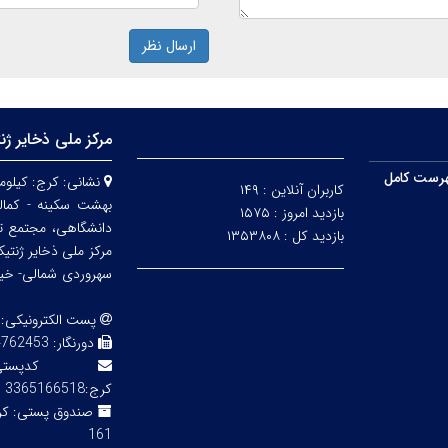
ارسال نظر
مرکز ملی ذخایر ژن
رست کامل
نشانی:
کاربران آنلاین :
۱۴۹
بهشت سکینه - کمالش
بازدید امروز :
۱۵۷۵
دانشگاهی، مجتمع ت
بازدید کل :
۱۳۵۳۸۰۸
مرکز ملی ذخایر ژنتی
سهروردی شمالی- خیابا
پست الکترونیکی:
دورنگار:
3 02143855754
کدپ
کرج:3365166518
صندوق پستی:
161