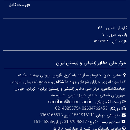
فهرست کامل
کاربران آنلاین :
۴۸
بازدید امروز :
۷۱
بازدید کل :
۱۳۴۶۷۶۸
مرکز ملی ذخایر ژنتیکی و زیستی ایران
نشانی:
کرج: کیلومتر ۵ آزاده راه کرج- قزوین، ورودی بهشت سکینه -
کمالشهر- انتهای خیابان شهدای جهاد دانشگاهی، مجتمع تحقیقاتی شهدای
جهاددانشگاهی، مرکز ملی ذخایر ژنتیکی و زیستی ایران -
تهران: خیابان
سهروردی شمالی- خیابان هویزه غربی- شماره ۸۰
پست الکترونیکی:
دورنگار:
02634762453 02143855754
کدپستی:
تهران:1551916111 کرج:3365166518
صندوق پستی:
کرج: 3197996817 تهران:15855-161
ساعات پاسخگویی:
شنبه تا چهارشنبه ۸ تا ۱۵