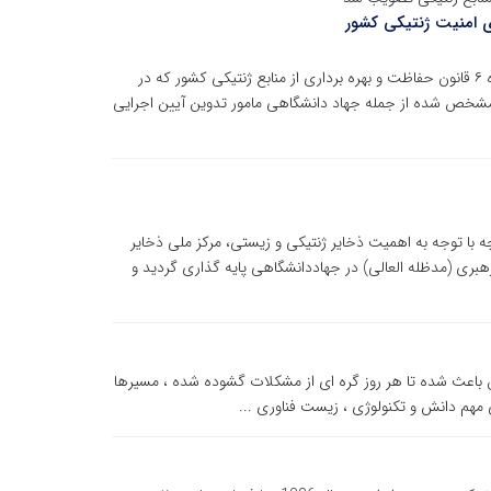
ای امنیت ژنتیکی کشور
حسب مصوبه هیات وزیران مورخ ۶/۴/۱۴۰۰ و در اجرای ماده ۶ قانون حفاظت و بهره برداری از منابع ژنتیکی کشور که در
 های مشخص شده از جمله جهاد دانشگاهی مامور تدوین آیین اجرایی
رکز ملی ذخایر ژنتیکی و زیستی ایران 1-تاریخچه با توجه به اهمیت ذخایر ژنتیکی و زیستی، مرکز ملی ذخایر
13، با فرمان مقام معظم رهبری (مدظله العالی) در جهاددانشگاهی پایه گذاری گردید و
باعث شده تا هر روز گره ای از مشکلات گشوده شده ، مسیرها
مهم دانش و تکنولوژی ، زیست فناوری ...