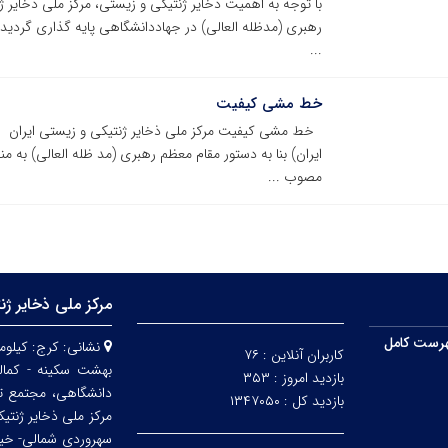
رهبری (مدظله العالی) در جهاددانشگاهی پایه گذاری گردی
...
خط مشی کیفیت
خط مشی کیفیت مرکز ملی ذخایر ژنتیکی و زیستی ایران م
ایران) بنا به دستور مقام معظم رهبری (مد ظله العالی) به
مصوب ...
مرکز ملی ذخایر ژن
رست کامل
نشانی:
کاربران آنلاین :
۷۶
بهشت سکینه - کمالش
بازدید امروز :
۳۵۳
دانشگاهی، مجتمع ت
بازدید کل :
۱۳۴۷۰۵۰
مرکز ملی ذخایر ژنتی
سهروردی شمالی- خیابا