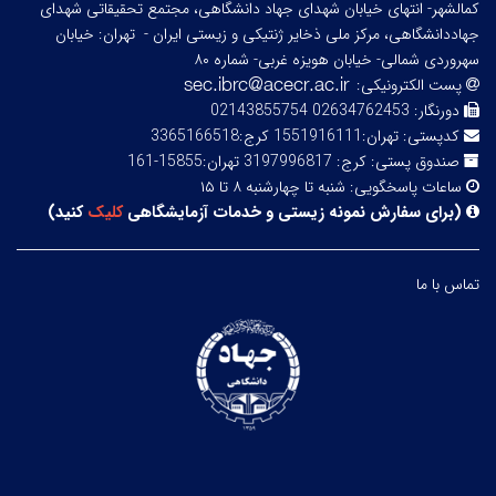
کمالشهر- انتهای خیابان شهدای جهاد دانشگاهی، مجتمع تحقیقاتی شهدای
جهاددانشگاهی، مرکز ملی ذخایر ژنتیکی و زیستی ایران -
تهران: خیابان
سهروردی شمالی- خیابان هویزه غربی- شماره ۸۰
پست الکترونیکی:
دورنگار:
02634762453 02143855754
کدپستی:
تهران:1551916111 کرج:3365166518
صندوق پستی:
کرج: 3197996817 تهران:15855-161
ساعات پاسخگویی:
شنبه تا چهارشنبه ۸ تا ۱۵
(
برای سفارش نمونه زیستی و خدمات آزمایشگاهی
کلیک
کنید
)
تماس با ما