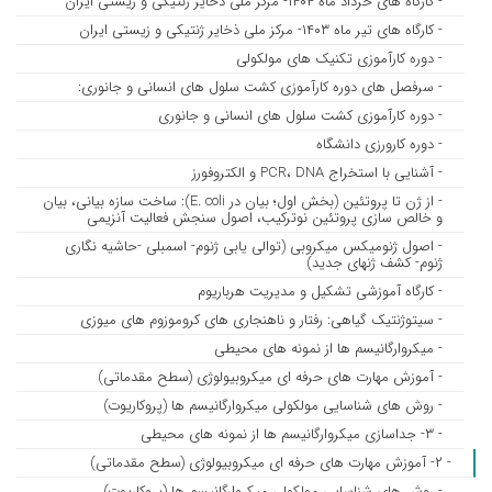
- کارگاه های خرداد ماه ۱۴۰۴- مرکز ملی ذخایر ژنتیکی و زیستی ایران
- کارگاه های تیر ماه ۱۴۰۳- مرکز ملی ذخایر ژنتیکی و زیستی ایران
- دوره کارآموزی تکنیک های مولکولی
- سرفصل های دوره کارآموزی کشت سلول های انسانی و جانوری:
- دوره کارآموزی کشت سلول های انسانی و جانوری
- دوره کارورزی دانشگاه
- آشنایی با استخراج PCR، DNA و الکتروفورز
- از ژن تا پروتئین (بخش اول؛ بیان در E. coli): ساخت سازه بیانی، بیان
و خالص سازی پروتئین نوترکیب، اصول سنجش فعالیت آنزیمی
- اصول ژنومیکس میکروبی (توالی یابی ژنوم- اسمبلی -حاشیه نگاری
ژنوم- کشف ژنهای جدید)
- کارگاه آموزشی تشکیل و مدیریت هرباریوم
- سیتوژنتیک گیاهی: رفتار و ناهنجاری های کروموزوم های میوزی
- میکروارگانیسم ها از نمونه های محیطی
- آموزش مهارت های حرفه ای میکروبیولوژی (سطح مقدماتی)
- روش های شناسایی مولکولی میکروارگانیسم ها (پروکاریوت)
- ۳- جداسازی میکروارگانیسم ها از نمونه های محیطی
- ۲- آموزش مهارت های حرفه ای میکروبیولوژی (سطح مقدماتی)
- روش های شناسایی مولکولی میکروارگانیسم ها (پروکاریوت)