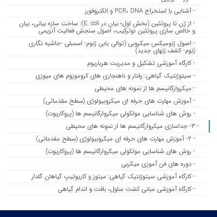
- آشنایی با استخراج PCR، DNA و الکتروفورز
- از ژن تا پروتئین (بخش اول؛ بیان در E. coli): ساخت سازه بیانی، بیان
و خالص سازی پروتئین نوترکیب، اصول سنجش فعالیت آنزیمی
- اصول ژنومیکس میکروبی (توالی یابی ژنوم- اسمبلی -حاشیه نگاری
ژنوم- کشف ژنهای جدید)
- کارگاه آموزشی تشکیل و مدیریت هرباریوم
- سیتوژنتیک گیاهی: رفتار و ناهنجاری های کروموزوم های میوزی
- میکروارگانیسم ها از نمونه های محیطی
- آموزش مهارت های حرفه ای میکروبیولوژی (سطح مقدماتی)
- روش های شناسایی مولکولی میکروارگانیسم ها (پروکاریوت)
- ۳- جداسازی میکروارگانیسم ها از نمونه های محیطی
- ۲- آموزش مهارت های حرفه ای میکروبیولوژی (سطح مقدماتی)
- روش های شناسایی مولکولی میکروارگانیسم ها (پروکاریوت)
- دوره های فن آموزی میکربی
- کارگاه آموزشی سیتوژنتیک گیاهی: میتوز و کاریوتیپ گیاهان گلدار
- کارگاه آموزشی مبانی کشت سلول، بافت و اندام گیاهی