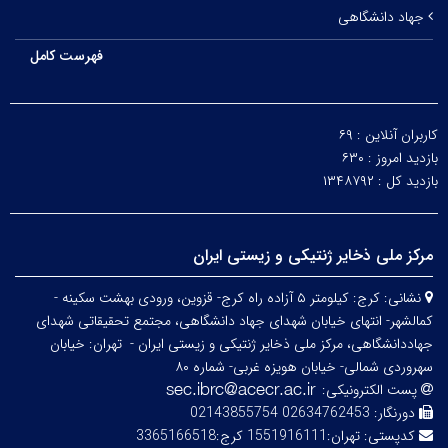
جهاد دانشگاهی
فهرست کامل
کاربران آنلاین :
۶۹
بازدید امروز :
۶۳۰
بازدید کل :
۱۳۴۸۷۹۲
مرکز ملی ذخایر ژنتیکی و زیستی ایران
نشانی:
کرج: کیلومتر ۵ آزاده راه کرج- قزوین، ورودی بهشت سکینه -
کمالشهر- انتهای خیابان شهدای جهاد دانشگاهی، مجتمع تحقیقاتی شهدای
جهاددانشگاهی، مرکز ملی ذخایر ژنتیکی و زیستی ایران -
تهران: خیابان
سهروردی شمالی- خیابان هویزه غربی- شماره ۸۰
پست الکترونیکی:
دورنگار:
02634762453 02143855754
کدپستی:
تهران:1551916111 کرج:3365166518