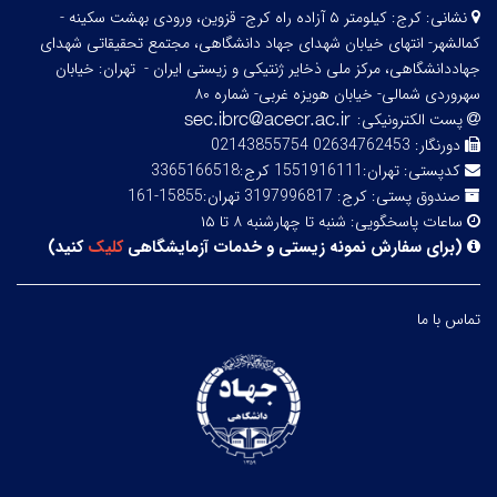
نشانی:
کرج: کیلومتر ۵ آزاده راه کرج- قزوین، ورودی بهشت سکینه -
کمالشهر- انتهای خیابان شهدای جهاد دانشگاهی، مجتمع تحقیقاتی شهدای
جهاددانشگاهی، مرکز ملی ذخایر ژنتیکی و زیستی ایران -
تهران: خیابان
سهروردی شمالی- خیابان هویزه غربی- شماره ۸۰
پست الکترونیکی:
دورنگار:
02634762453 02143855754
کدپستی:
تهران:1551916111 کرج:3365166518
صندوق پستی:
کرج: 3197996817 تهران:15855-161
ساعات پاسخگویی:
شنبه تا چهارشنبه ۸ تا ۱۵
(
برای سفارش نمونه زیستی و خدمات آزمایشگاهی
کلیک
کنید
)
تماس با ما