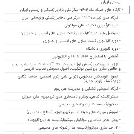
زیستی ایران
- کارگاه های خرداد ماه ۱۴۰۴- مرکز ملی ذخایر ژنتیکی و زیستی ایران
- کارگاه های تیر ماه ۱۴۰۳- مرکز ملی ذخایر ژنتیکی و زیستی ایران
- دوره کارآموزی تکنیک های مولکولی
- سرفصل های دوره کارآموزی کشت سلول های انسانی و جانوری:
- دوره کارآموزی کشت سلول های انسانی و جانوری
- دوره کارورزی دانشگاه
- آشنایی با استخراج PCR، DNA و الکتروفورز
- از ژن تا پروتئین (بخش اول؛ بیان در E. coli): ساخت سازه بیانی، بیان
و خالص سازی پروتئین نوترکیب، اصول سنجش فعالیت آنزیمی
- اصول ژنومیکس میکروبی (توالی یابی ژنوم- اسمبلی -حاشیه نگاری
ژنوم- کشف ژنهای جدید)
- کارگاه آموزشی تشکیل و مدیریت هرباریوم
- سیتوژنتیک گیاهی: رفتار و ناهنجاری های کروموزوم های میوزی
- میکروارگانیسم ها از نمونه های محیطی
- آموزش مهارت های حرفه ای میکروبیولوژی (سطح مقدماتی)
- روش های شناسایی مولکولی میکروارگانیسم ها (پروکاریوت)
- ۳- جداسازی میکروارگانیسم ها از نمونه های محیطی