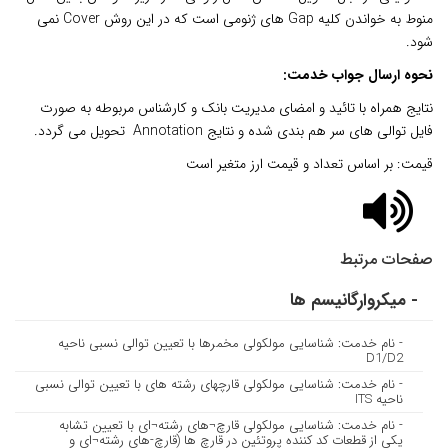
منوط به خواندن کلیه Gap های ژنومی است که در این روش Cover نمی
شود.
نحوه ارسال جواب خدمت:
نتایج همراه با تائید و امضای مدیریت بانک و کارشناس مربوطه به صورت
فایل توالی های سر هم بندی شده و نتایج Annotation تحویل می گردد.
قیمت: بر اساس تعداد و قیمت ارز متغیر است
صفحات مرتبط
- میکروارگانیسم ها
- نام خدمت: شناسایی مولکولی مخمرها با تعیین توالی نسبی ناحیه
D1/D2
- نام خدمت: شناسایی مولکولی قارچ­های رشته ه­ای با تعیین توالی نسبی
ناحیه ITS
- نام خدمت: شناسایی مولکولی قارچ¬های رشته¬ای با تعیین تشابه
یکی از قطعات کد کننده پروتئین در قارچ ها (قارچ-های رشته¬ای و