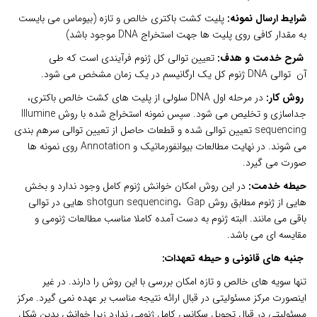
شرایط ارسال نمونه:
پلیت کشت باکتری خالص و تازه (بیوماس می بایست
به مقدار کافی روی پلیت ها جهت استخراج DNA موجود باشد)
شرح خدمت و هدف:
تعیین توالی کل ژنوم فرآیندی است که طی
آن توالی DNA ژنوم کل یک ارگانیسم در یک زمان مشخص می شود.
روش کار:
در مرحله اول DNA سلولی از پلیت های کشت خالص باکتری،
جداسازی و تخلیص می شود. سپس نمونه استخراج شده با روش Illumine
sequencing تعیین توالی شده و قطعات حاصل از تعیین توالی سرهم بندی
می شوند. در نهایت مطالعات بیوانفورماتیک و Annotation روی نمونه ها
صورت می گیرد.
حیطه خدمت:
در این روش امکان خوانش ژنوم کامل وجود ندارد و بخش
هایی از ژنوم مطابق روش shotgun sequencing، Gap هایی در توالی
باقی می مانند. البته ژنوم به دست آمده کاملا مناسب مطالعات ژنومی و
مقایسه ای می باشد.
جنبه های قانونی و حیطه تعهدات:
تنها سویه های خالص و تازه امکان بررسی با این روش را دارند. در غیر
اینصورت مرکز مسئولیتی در قبال ارائه نتیجه مناسب بر عهده نمی گیرد. مرکز
مسئولیتی در قبال تحویل سکانس کامل ژنومی ندارد زیرا خوانش بدین شکل