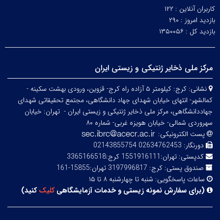
کاربران آنلاین :
۱۲۲
بازدید امروز :
۲۹۰
بازدید کل :
۱۳۵۰۰۵۶
مرکز ملی ذخایر ژنتیکی و زیستی ایران
نشانی:
کرج: کیلومتر ۵ آزاده راه کرج- قزوین، ورودی بهشت سکینه -
کمالشهر- انتهای خیابان شهدای جهاد دانشگاهی، مجتمع تحقیقاتی شهدای
جهاددانشگاهی، مرکز ملی ذخایر ژنتیکی و زیستی ایران -
تهران: خیابان
سهروردی شمالی- خیابان هویزه غربی- شماره ۸۰
پست الکترونیکی:
دورنگار:
02634762453 02143855754
کدپستی:
تهران:1551916111 کرج:3365166518
صندوق پستی:
کرج: 3197996817 تهران:15855-161
ساعات پاسخگویی:
شنبه تا چهارشنبه ۸ تا ۱۵
(
برای سفارش نمونه زیستی و خدمات آزمایشگاهی
کلیک
کنید
)