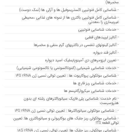
مخمرها)
- شناسایی کامل فنوتیپی اکستریموفیل ها و آرکی ها (نمک دوست)
- شناسایی کامل فنوتیپی باکتری ها از نمونه های غذایی ،محیطی
غیربیماری زا ،معدنی
- خدمات شناسایی فنوتیپی
- آنالیز لیپیدهای قطبی
- آنالیز کینونهای تنفسی در باکتریهای گرم منفی و مخمرها
- آنالیز قند دیواره
- تعیین ایزومرهای دی آمینوپایملیک اسید دیواره
- خدمات شناسایی شیمیایی (کموتاکسونمی یا تاکسونومی شیمیایی)
- شناسایی مولکولی پروکاریوت ها : تعیین توالی نسبی ژن ۱۶S rRNA
- خدمات شناسایی ریز قارچ ها
- خدمات شناسایی میکروارگانیسم ها
- نام خدمت: شناسایی پلی فازیک سیانوباکترهای رشته ای بدون
هتروسیست
- : شناسایی مولکولی سیانوباکترها : تعیین توالی نسبی ژن ۱۶S rRNA
- شناسایی مولکولی ریز جلبک های یوکاریوتی و سیانوباکتری ها: تعیین
توالی قطعه ITS
- شناسایی مولکولی ریز جلبک ها: تعیین توالی نسبی ژن ۱۸S rRNA