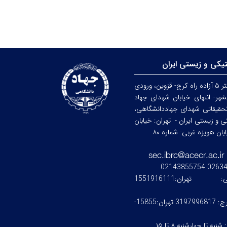
تیکی و زیستی ایران
کرج: کیلومتر ۵ آزاده راه کرج- قزوین، ورودی
هر- انتهای خیابان شهدای جهاد
حقیقاتی شهدای جهاددانشگاهی،
کی و زیستی ایران -
تهران: خیابان
ن هویزه غربی- شماره ۸۰
0263476245
ستی:
تهران:1551916111
کرج: 3197996817 تهران:15855-
:
شنبه تا چهارشنبه ۸ تا ۱۵