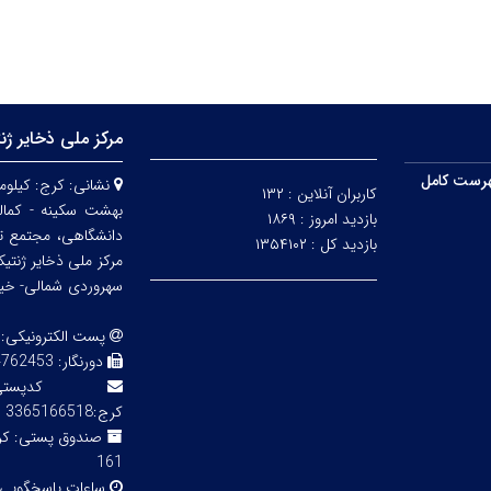
مرکز ملی ذخایر ژن
رست کامل
نشانی:
کاربران آنلاین :
۱۳۲
بهشت سکینه - کمالش
بازدید امروز :
۱۸۶۹
دانشگاهی، مجتمع ت
بازدید کل :
۱۳۵۴۱۰۲
مرکز ملی ذخایر ژنتی
سهروردی شمالی- خیابا
پست الکترونیکی:
دورنگار:
3 02143855754
کدپ
کرج:3365166518
صندوق پستی:
161
ساعات پاسخگویی