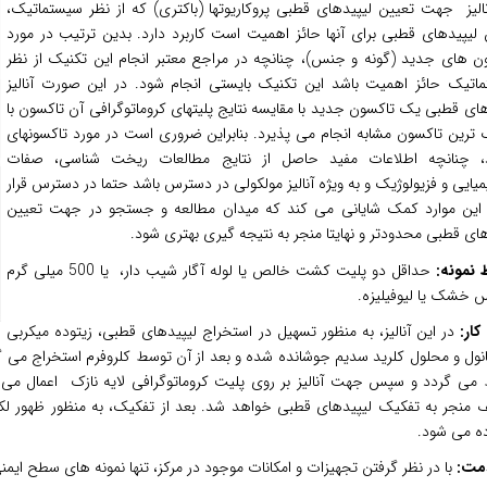
لیز
جهت تعیین لیپیدهای قطبی پروکاریوتها (باکتری) که از نظر سیستماتیک،
لیپیدهای قطبی برای آنها حائز اهمیت است کاربرد دارد. بدین ترتیب در مورد
ن های جدید (گونه و جنس)، چنانچه در مراجع معتبر انجام این تکنیک از نظر
اتیک حائز اهمیت باشد این تکنیک بایستی انجام شود. در این صورت آنالیز
های قطبی یک تاکسون جدید با مقایسه نتایج پلیتهای کروماتوگرافی آن تاکسون با
 ترین تاکسون مشابه انجام می پذیرد. بنابراین ضروری است در مورد تاکسونهای
 چنانچه اطلاعات مفید حاصل از نتایج مطالعات ریخت شناسی، صفات
یایی و فزیولوژیک و به ویژه آنالیز مولکولی در دسترس باشد حتما در دسترس قرار
 این موارد کمک شایانی می کند که میدان مطالعه و جستجو در جهت تعیین
های قطبی محدودتر و نهایتا منجر به نتیجه گیری بهتری شود.
 نمونه:
حداقل دو پلیت کشت خالص یا لوله آگار شیب دار،
یا 500 میلی گرم
س خشک یا لیوفیلیزه.
کار:
در این آنالیز، به منظور تسهیل در استخراج لیپیدهای قطبی، زیتوده میکربی
انول و محلول کلرید سدیم جوشانده شده و بعد از آن توسط کلروفرم استخراج می گ
 می گردد و سپس جهت آنالیز بر روی پلیت کروماتوگرافی لایه نازک
اعمال می گ
 منجر به تفکیک لیپیدهای قطبی خواهد شد. بعد از تفکیک، به منظور ظهور لکه
ده می شود.
مت
:
با در نظر گرفتن تجهیزات و امکانات موجود در مرکز، تنها نمونه های سطح ا