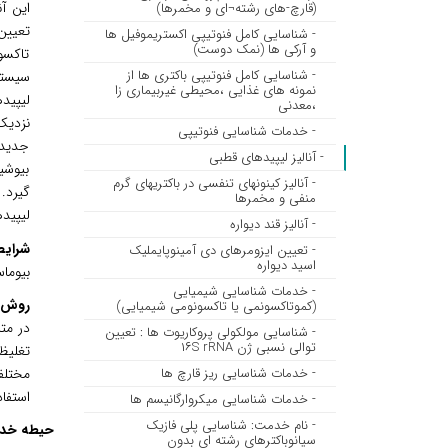
این آنا
(قارچ-های رشته¬ای و مخمرها)
تعیین
- شناسایی کامل فنوتیپی اکستریموفیل ها
و آرکی ها (نمک دوست)
تاکسو
- شناسایی کامل فنوتیپی باکتری ها از
سیستم
نمونه های غذایی ،محیطی غیربیماری زا
لیپید
،معدنی
نزدیک
- خدمات شناسایی فنوتیپی
جدید،
- آنالیز لیپیدهای قطبی
بیوشیم
- آنالیز کینونهای تنفسی در باکتریهای گرم
گیرد.
منفی و مخمرها
لیپید
- آنالیز قند دیواره
شرایط
- تعیین ایزومرهای دی آمینوپایملیک
اسید دیواره
بیوما
- خدمات شناسایی شیمیایی
روش 
(کموتاکسونمی یا تاکسونومی شیمیایی)
در مت
- شناسایی مولکولی پروکاریوت ها : تعیین
توالی نسبی ژن ۱۶S rRNA
تغلیظ
- خدمات شناسایی ریز قارچ ها
مختلف
استفا
- خدمات شناسایی میکروارگانیسم ها
- نام خدمت: شناسایی پلی فازیک
حیطه خد
سیانوباکترهای رشته ای بدون