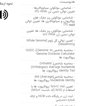
هتروسیست
نحوه ارسا
- : شناسایی مولکولی سیانوباکترها :
تعیین توالی نسبی ژن ۱۶S rRNA
- شناسایی مولکولی ریز جلبک های
یوکاریوتی و سیانوباکتری ها: تعیین توالی
قطعه ITS
- شناسایی مولکولی ریز جلبک ها: تعیین
توالی نسبی ژن ۱۸S rRNA
- تعیین توالی کل ژنوم (Whole Genome
Sequencing)
- محاسبه شاخص GGDC ((Genome -to
-Genome Distance Calculator
پروکاریوت ها
- محاسبه شاخص( OrthoANI
(Orthologous Average Nucleotide
Identity Tool پروکاریوت ها
- محاسبه شاخص(ANI (Average
Nucleotide Identity پروکاریوت ها
- تعیین G+C mol% پروکاریوت ها با
استفاده از WGS (کد خدمت MG۰۲)
- ثبت ژن در پایگاه داده NCBI و ارائه
شماره دسترسی
- خدمات ژنومیکس