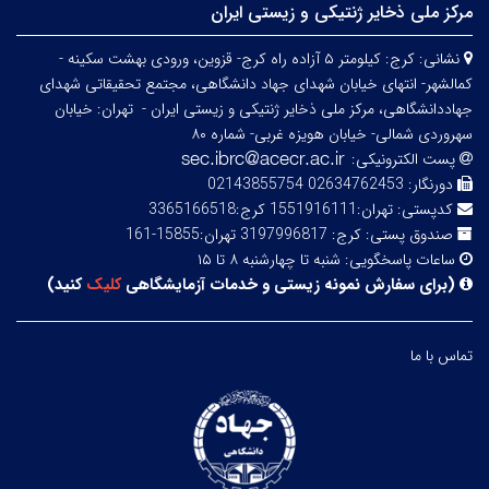
مرکز ملی ذخایر ژنتیکی و زیستی ایران
نشانی:
کرج: کیلومتر ۵ آزاده راه کرج- قزوین، ورودی بهشت سکینه -
کمالشهر- انتهای خیابان شهدای جهاد دانشگاهی، مجتمع تحقیقاتی شهدای
جهاددانشگاهی، مرکز ملی ذخایر ژنتیکی و زیستی ایران -
تهران: خیابان
سهروردی شمالی- خیابان هویزه غربی- شماره ۸۰
پست الکترونیکی:
دورنگار:
02634762453 02143855754
کدپستی:
تهران:1551916111 کرج:3365166518
صندوق پستی:
کرج: 3197996817 تهران:15855-161
ساعات پاسخگویی:
شنبه تا چهارشنبه ۸ تا ۱۵
(
برای سفارش نمونه زیستی و خدمات آزمایشگاهی
کلیک
کنید
)
تماس با ما