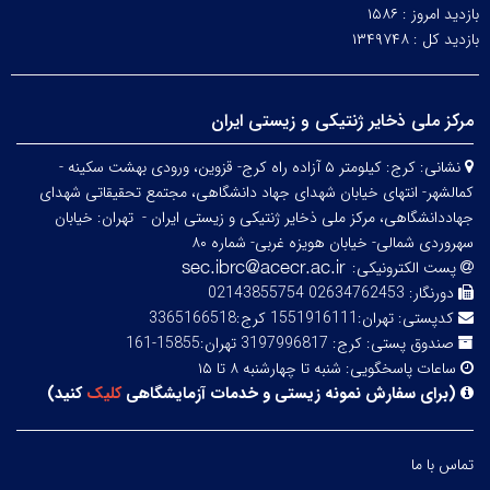
بازدید امروز :
۱۵۸۶
بازدید کل :
۱۳۴۹۷۴۸
مرکز ملی ذخایر ژنتیکی و زیستی ایران
نشانی:
کرج: کیلومتر ۵ آزاده راه کرج- قزوین، ورودی بهشت سکینه -
کمالشهر- انتهای خیابان شهدای جهاد دانشگاهی، مجتمع تحقیقاتی شهدای
جهاددانشگاهی، مرکز ملی ذخایر ژنتیکی و زیستی ایران -
تهران: خیابان
سهروردی شمالی- خیابان هویزه غربی- شماره ۸۰
پست الکترونیکی:
دورنگار:
02634762453 02143855754
کدپستی:
تهران:1551916111 کرج:3365166518
صندوق پستی:
کرج: 3197996817 تهران:15855-161
ساعات پاسخگویی:
شنبه تا چهارشنبه ۸ تا ۱۵
(
برای سفارش نمونه زیستی و خدمات آزمایشگاهی
کلیک
کنید
)
تماس با ما