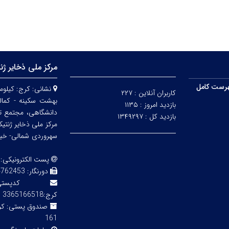
مرکز ملی ذخایر ژن
رست کامل
نشانی:
کاربران آنلاین :
۲۲۷
بهشت سکینه - کمالش
بازدید امروز :
۱۱۳۵
دانشگاهی، مجتمع ت
بازدید کل :
۱۳۴۹۲۹۷
مرکز ملی ذخایر ژنتی
سهروردی شمالی- خیابا
پست الکترونیکی:
دورنگار:
3 02143855754
کدپ
کرج:3365166518
صندوق پستی:
161