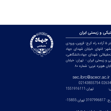
تیکی و زیستی ایران
کرج: کیلومتر ۵ آزاده راه کرج- قزوین، ورودی
هر- انتهای خیابان شهدای جهاد
حقیقاتی شهدای جهاددانشگاهی،
کی و زیستی ایران -
تهران: خیابان
ن هویزه غربی- شماره ۸۰
0263476245
ستی:
تهران:1551916111
کرج: 3197996817 تهران:15855-