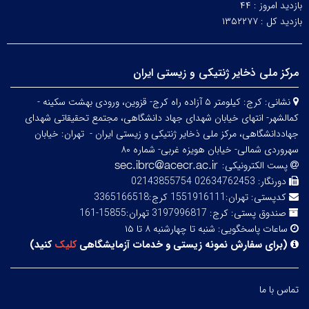
بازدید امروز :
۴۴
بازدید کل :
۱۳۵۲۲۷۷
مرکز ملی ذخایر ژنتیکی و زیستی ایران
نشانی:
کرج: کیلومتر ۵ آزاده راه کرج- قزوین، ورودی بهشت سکینه -
کمالشهر- انتهای خیابان شهدای جهاد دانشگاهی، مجتمع تحقیقاتی شهدای
جهاددانشگاهی، مرکز ملی ذخایر ژنتیکی و زیستی ایران -
تهران: خیابان
سهروردی شمالی- خیابان هویزه غربی- شماره ۸۰
پست الکترونیکی:
دورنگار:
02634762453 02143855754
کدپستی:
تهران:1551916111 کرج:3365166518
صندوق پستی:
کرج: 3197996817 تهران:15855-161
ساعات پاسخگویی:
شنبه تا چهارشنبه ۸ تا ۱۵
(
برای سفارش نمونه زیستی و خدمات آزمایشگاهی
کلیک
کنید
)
تماس با ما