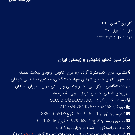
کاربران آنلاین :
۴۹
بازدید امروز :
۲۷
بازدید کل :
۱۳۴۹۷۹۳
مرکز ملی ذخایر ژنتیکی و زیستی ایران
نشانی:
کرج: کیلومتر ۵ آزاده راه کرج- قزوین، ورودی بهشت سکینه -
کمالشهر- انتهای خیابان شهدای جهاد دانشگاهی، مجتمع تحقیقاتی شهدای
جهاددانشگاهی، مرکز ملی ذخایر ژنتیکی و زیستی ایران -
تهران: خیابان
سهروردی شمالی- خیابان هویزه غربی- شماره ۸۰
پست الکترونیکی:
دورنگار:
02634762453 02143855754
کدپستی:
تهران:1551916111 کرج:3365166518
صندوق پستی:
کرج: 3197996817 تهران:15855-161
ساعات پاسخگویی:
شنبه تا چهارشنبه ۸ تا ۱۵
(
برای سفارش نمونه زیستی و خدمات آزمایشگاهی
کلیک
کنید
)