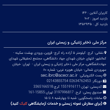
کاربران آنلاین :
۱۴۶
بازدید امروز :
۷۰۲
بازدید کل :
۱۳۵۲۹۳۵
مرکز ملی ذخایر ژنتیکی و زیستی ایران
نشانی:
کرج: کیلومتر ۵ آزاده راه کرج- قزوین، ورودی بهشت سکینه -
کمالشهر- انتهای خیابان شهدای جهاد دانشگاهی، مجتمع تحقیقاتی شهدای
جهاددانشگاهی، مرکز ملی ذخایر ژنتیکی و زیستی ایران -
تهران: خیابان
سهروردی شمالی- خیابان هویزه غربی- شماره ۸۰
پست الکترونیکی:
دورنگار:
02634762453 02143855754
کدپستی:
تهران:1551916111 کرج:3365166518
صندوق پستی:
کرج: 3197996817 تهران:15855-161
ساعات پاسخگویی:
شنبه تا چهارشنبه ۸ تا ۱۵
(
برای سفارش نمونه زیستی و خدمات آزمایشگاهی
کلیک
کنید
)