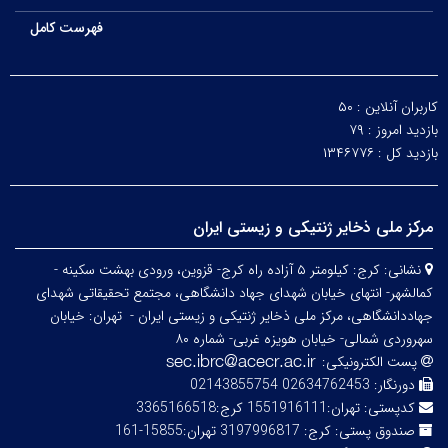
فهرست کامل
کاربران آنلاین :
۵۰
بازدید امروز :
۷۹
بازدید کل :
۱۳۴۶۷۷۶
مرکز ملی ذخایر ژنتیکی و زیستی ایران
نشانی:
کرج: کیلومتر ۵ آزاده راه کرج- قزوین، ورودی بهشت سکینه -
کمالشهر- انتهای خیابان شهدای جهاد دانشگاهی، مجتمع تحقیقاتی شهدای
جهاددانشگاهی، مرکز ملی ذخایر ژنتیکی و زیستی ایران -
تهران: خیابان
سهروردی شمالی- خیابان هویزه غربی- شماره ۸۰
پست الکترونیکی:
دورنگار:
02634762453 02143855754
کدپستی:
تهران:1551916111 کرج:3365166518
صندوق پستی:
کرج: 3197996817 تهران:15855-161