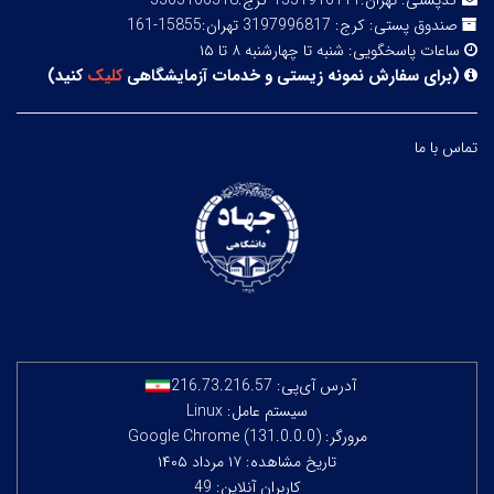
کدپستی:
تهران:1551916111 کرج:3365166518
صندوق پستی:
کرج: 3197996817 تهران:15855-161
ساعات پاسخگویی:
شنبه تا چهارشنبه ۸ تا ۱۵
(
برای سفارش نمونه زیستی و خدمات آزمایشگاهی
کلیک
کنید
)
تماس با ما
آدرس آی‌پی:
216.73.216.57
سیستم عامل: Linux
مرورگر: Google Chrome (131.0.0.0)
تاریخ مشاهده: ۱۷ مرداد ۱۴۰۵
کاربران آنلاین: 49