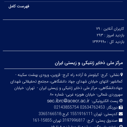
فهرست کامل
کاربران آنلاین :
۷۹
بازدید امروز :
۲۹۳
بازدید کل :
۱۳۴۶۹۹۰
مرکز ملی ذخایر ژنتیکی و زیستی ایران
نشانی:
کرج: کیلومتر ۵ آزاده راه کرج- قزوین، ورودی بهشت سکینه -
کمالشهر- انتهای خیابان شهدای جهاد دانشگاهی، مجتمع تحقیقاتی شهدای
جهاددانشگاهی، مرکز ملی ذخایر ژنتیکی و زیستی ایران -
تهران: خیابان
سهروردی شمالی- خیابان هویزه غربی- شماره ۸۰
پست الکترونیکی:
دورنگار:
02634762453 02143855754
کدپستی:
تهران:1551916111 کرج:3365166518
صندوق پستی:
کرج: 3197996817 تهران:15855-161