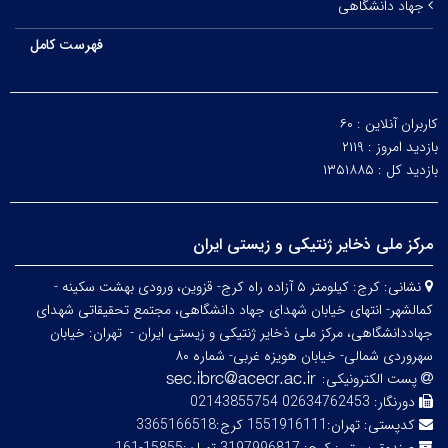
جهاد دانشگاهی
فهرست کامل
کاربران آنلاین :
۶۰
بازدید امروز :
۲۱۱۹
بازدید کل :
۱۳۵۱۸۸۵
مرکز ملی ذخایر ژنتیکی و زیستی ایران
نشانی:
کرج: کیلومتر ۵ آزاده راه کرج- قزوین، ورودی بهشت سکینه -
کمالشهر- انتهای خیابان شهدای جهاد دانشگاهی، مجتمع تحقیقاتی شهدای
جهاددانشگاهی، مرکز ملی ذخایر ژنتیکی و زیستی ایران -
تهران: خیابان
سهروردی شمالی- خیابان هویزه غربی- شماره ۸۰
پست الکترونیکی:
دورنگار:
02634762453 02143855754
کدپستی:
تهران:1551916111 کرج:3365166518