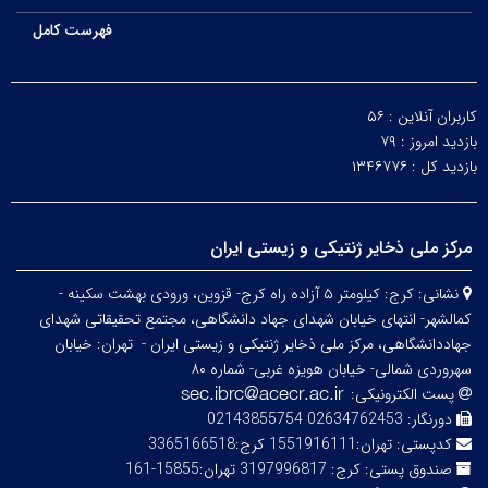
فهرست کامل
کاربران آنلاین :
۵۶
بازدید امروز :
۷۹
بازدید کل :
۱۳۴۶۷۷۶
مرکز ملی ذخایر ژنتیکی و زیستی ایران
نشانی:
کرج: کیلومتر ۵ آزاده راه کرج- قزوین، ورودی بهشت سکینه -
کمالشهر- انتهای خیابان شهدای جهاد دانشگاهی، مجتمع تحقیقاتی شهدای
جهاددانشگاهی، مرکز ملی ذخایر ژنتیکی و زیستی ایران -
تهران: خیابان
سهروردی شمالی- خیابان هویزه غربی- شماره ۸۰
پست الکترونیکی:
دورنگار:
02634762453 02143855754
کدپستی:
تهران:1551916111 کرج:3365166518
صندوق پستی:
کرج: 3197996817 تهران:15855-161