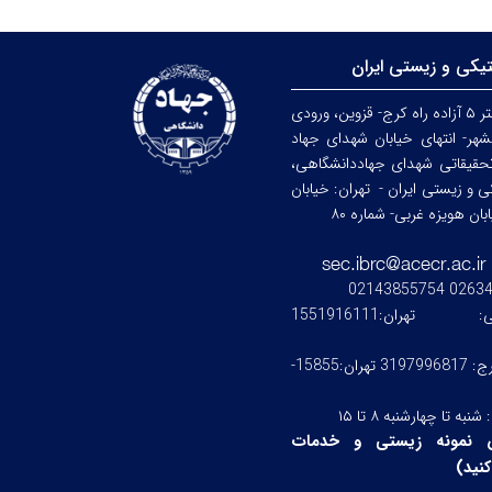
تیکی و زیستی ایران
کرج: کیلومتر ۵ آزاده راه کرج- قزوین، ورودی
هر- انتهای خیابان شهدای جهاد
حقیقاتی شهدای جهاددانشگاهی،
کی و زیستی ایران -
تهران: خیابان
ن هویزه غربی- شماره ۸۰
0263476245
ستی:
تهران:1551916111
کرج: 3197996817 تهران:15855-
:
شنبه تا چهارشنبه ۸ تا ۱۵
 نمونه زیستی و خدمات
نید
)