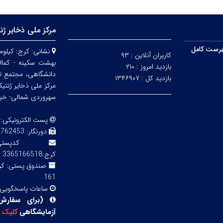
مرکز ملی ذخایر ژن
رست کامل
نشانی:
کاربران آنلاین :
۹۳
بهشت سکینه - کمالش
بازدید امروز :
۲۱۰
دانشگاهی، مجتمع ت
بازدید کل :
۱۳۴۶۹۰۷
مرکز ملی ذخایر ژنتی
سهروردی شمالی- خیابا
پست الکترونیکی:
دورنگار:
3 02143855754
کدپ
کرج:3365166518
صندوق پستی:
161
ساعات پاسخگویی
(
برای سفارش
آزمایشگاهی
کلیک
ک