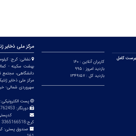
مرکز ملی ذخایر ژن
رست کامل
نشانی:
کاربران آنلاین :
۱۶۰
بهشت سکینه - کمالش
بازدید امروز :
۹۹۵
دانشگاهی، مجتمع ت
بازدید کل :
۱۳۴۹۱۵۷
مرکز ملی ذخایر ژنتی
سهروردی شمالی- خیابا
پست الکترونیکی:
دورنگار:
3 02143855754
کدپ
کرج:3365166518
صندوق پستی: