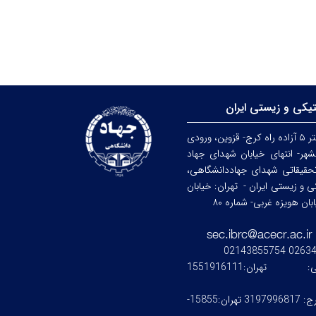
تیکی و زیستی ایران
کرج: کیلومتر ۵ آزاده راه کرج- قزوین، ورودی
هر- انتهای خیابان شهدای جهاد
حقیقاتی شهدای جهاددانشگاهی،
کی و زیستی ایران -
تهران: خیابان
ن هویزه غربی- شماره ۸۰
0263476245
ستی:
تهران:1551916111
کرج: 3197996817 تهران:15855-