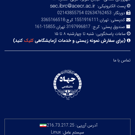
پست الکترونیکی:
دورنگار:
02634762453 02143855754
کدپستی:
تهران:1551916111 کرج:3365166518
صندوق پستی:
کرج: 3197996817 تهران:15855-161
ساعات پاسخگویی:
شنبه تا چهارشنبه ۸ تا ۱۵
(
برای سفارش نمونه زیستی و خدمات آزمایشگاهی
کلیک
کنید
)
تماس با ما
آدرس آی‌پی:
216.73.217.25
سیستم عامل: Linux