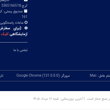
کدپ
کرج:3365166518
صندوق پستی:
161
ساعات پاسخگویی
(
برای سفارش
آزمایشگاهی
کلیک
ک
تماس با ما
 عامل: Mac
مرورگر: Google Chrome (131.0.0.0)
تاریخ
ز است. | آخرین بروزرسانی: شنبه ۱۷ مرداد ۱۴۰۵