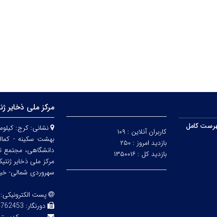
مرکز ملی ذخایر ژن
رست کامل
نشانی:
کاربران آنلاین :
۱۰۹
بهشت سکینه - کمالش
بازدید امروز :
۲۵۰
دانشگاهی، مجتمع ت
بازدید کل :
۱۳۵۰۰۱۶
مرکز ملی ذخایر ژنتی
سهروردی شمالی- خیابا
پست الکترونیکی:
دورنگار:
3 02143855754