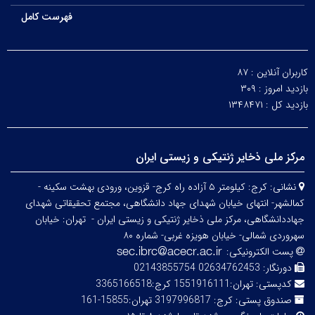
فهرست کامل
کاربران آنلاین :
۸۷
بازدید امروز :
۳۰۹
بازدید کل :
۱۳۴۸۴۷۱
مرکز ملی ذخایر ژنتیکی و زیستی ایران
نشانی:
کرج: کیلومتر ۵ آزاده راه کرج- قزوین، ورودی بهشت سکینه -
کمالشهر- انتهای خیابان شهدای جهاد دانشگاهی، مجتمع تحقیقاتی شهدای
جهاددانشگاهی، مرکز ملی ذخایر ژنتیکی و زیستی ایران -
تهران: خیابان
سهروردی شمالی- خیابان هویزه غربی- شماره ۸۰
پست الکترونیکی:
دورنگار:
02634762453 02143855754
کدپستی:
تهران:1551916111 کرج:3365166518
صندوق پستی:
کرج: 3197996817 تهران:15855-161