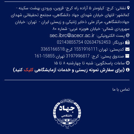
نشانی:
کرج: کیلومتر ۵ آزاده راه کرج- قزوین، ورودی بهشت سکینه -
کمالشهر- انتهای خیابان شهدای جهاد دانشگاهی، مجتمع تحقیقاتی شهدای
جهاددانشگاهی، مرکز ملی ذخایر ژنتیکی و زیستی ایران -
تهران: خیابان
سهروردی شمالی- خیابان هویزه غربی- شماره ۸۰
پست الکترونیکی:
دورنگار:
02634762453 02143855754
کدپستی:
تهران:1551916111 کرج:3365166518
صندوق پستی:
کرج: 3197996817 تهران:15855-161
ساعات پاسخگویی:
شنبه تا چهارشنبه ۸ تا ۱۵
(
برای سفارش نمونه زیستی و خدمات آزمایشگاهی
کلیک
کنید
)
تماس با ما